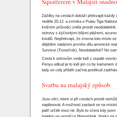
Squatterem v Malajsii snadno
Zážitky na cestách dokáží překvapit každý 
neděle 20.12. a zmínka o Pulau Tiga Nationa
knižním průvodci zněla prostě neodolatelně
ostrovy s kýčovitými bílými plážemi, azuro
korálů. Nepřekvapí, že zrovna toto místo se
dějištěm natáčení prvního dílu americké rea
Survivor (Trosečník). Neodolatelné? No sa
Cesta k ostrovům vede lodí z ospalé vesnic
Penyu odkud je to lodí jen co by kamenem doh
tady se celý příběh začíná poněkud zadrhá
Svatba na malajský způsob
Jsou věci, které si při cestách prostě nemů
naplánovat. A možnost zastavit se na místn
patří určitě mezi ně. Bylo to včera kdy jsem 
trajektu ve vesničce Menumbok. Horko na p