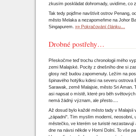
zkusím poskládat dohromady, uvidíme, co z 
Tak tedy pojďme navštívit ostrov Penang, 
město Melaka a nezapomeňme na Johor Bahr
Singapurem.
»» Pokračování článku…
Drobné postřehy…
Přeskočme teď trochu chronologii mého vyp
zemi Malajské. Pocity z dnešního dne si za
glosy než budou zapomenuty. Ležím na post
špinavého hotýlku kdesi na severu ostrova 
Sarawak, země Malajsie, město Sri Aman. T
asi napsat o místě, které pro běh světových
nemá žádný význam, ale přesto….
Až dosud bylo každé město tady v Malajsi
„západní“. Tím myslím moderní, neosobní, 
městečko, ve kterém se turisté nezastavují a
dne na návsi někde v Horní Dolní. To vše p