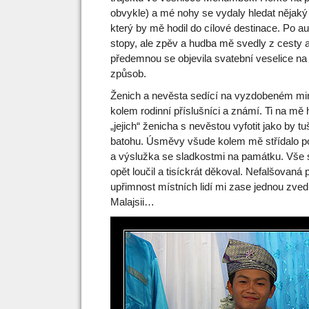
obvykle) a mé nohy se vydaly hledat nějaký
který by mě hodil do cílové destinace. Po a
stopy, ale zpěv a hudba mě svedly z cesty 
předemnou se objevila svatební veselice na
způsob.
Ženich a nevěsta sedící na vyzdobeném min
kolem rodinní příslušníci a známí. Ti na mě
„jejich“ ženicha s nevěstou vyfotit jako by 
batohu. Úsměvy všude kolem mě střídalo po
a výslužka se sladkostmi na památku. Vše s
opět loučil a tisíckrát děkoval. Nefalšovaná
upřimnost místních lidí mi zase jednou zvedl
Malajsii…