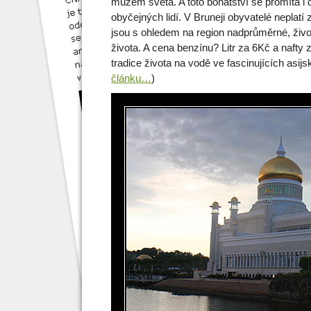
mužem světa. A toto bohatství se promítá i 
obyčejných lidí. V Bruneji obyvatelé neplatí z
jsou s ohledem na region nadprůměrné, živo
života. A cena benzínu? Litr za 6Kč a nafty 
tradice života na vodě ve fascinujících asi
článku…
)