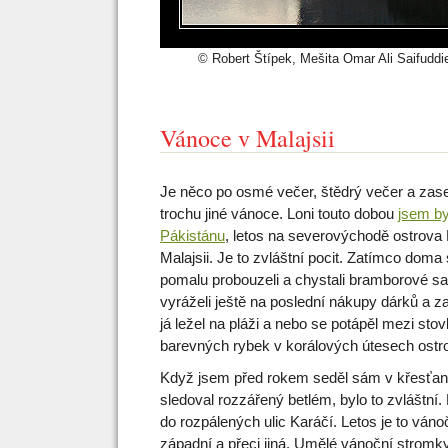
© Robert Štípek, Mešita Omar Ali Saifudd
Vánoce v Malajsii
Je něco po osmé večer, štědrý večer a za
trochu jiné vánoce. Loni touto dobou
jsem by
Pákistánu
, letos na severovýchodě ostrova
Malajsii. Je to zvláštní pocit. Zatímco doma 
pomalu probouzeli a chystali bramborové sal
vyráželi ještě na poslední nákupy dárků a zab
já ležel na pláži a nebo se potápěl mezi sto
barevných rybek v korálových útesech ostr
Když jsem před rokem seděl sám v křesťan
sledoval rozzářený betlém, bylo to zvláštní.
do rozpálených ulic Karáčí. Letos je to vá
západní a přeci jiná. Umělé vánoční stromk