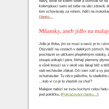
hlavy, dívat se kolem sebe a usmívat se na
kolemjdoucí sami od sebe na ulici zdravili, d
tom schovávaly za rohem, řidiči na motor
článku…
Mňamky, aneb jídlo na malaj
Jídlo je třeba, jíst se musí a navíc je to i sk
Obzvlášť na cestách v dalekých zemích. No
procházet se uličkami přeplněnými stánky, 
stoupá unikající pára, šlehají plameny plyn
a vůně linoucí se v okolí vás lákají blíž a blí
rádi necháváte zlákat. Oči vám září a vy p
ochutnáváte. Tu něco pálivého, tu sladkého
…kdo ví co je to vlastně za chuť?
Malajsie nabízí se svou kuchyní celou řadu c
pod pokličku. (
Pokračování článku…
)