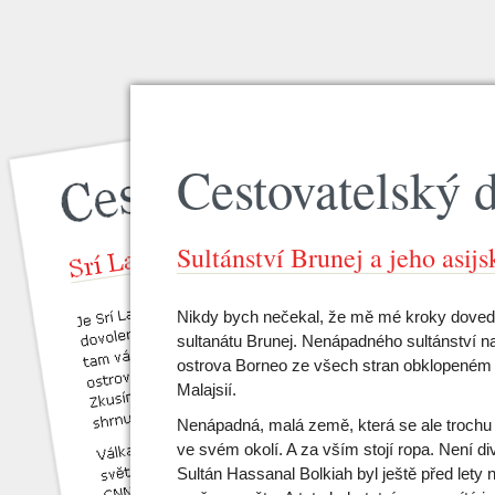
Cestovatelský 
Sultánství Brunej a jeho asij
Nikdy bych nečekal, že mě mé kroky doved
sultanátu Brunej. Nenápadného sultánství n
ostrova Borneo ze všech stran obklopeném 
Malajsií.
Nenápadná, malá země, která se ale trochu 
ve svém okolí. A za vším stojí ropa. Není di
Sultán Hassanal Bolkiah byl ještě před lety