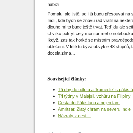
nabízí.
Pomalu, ale jistě, se i já budu přesouvat na
Indií, kde bych se znovu rád vrátil na někte
dlouho mi to bude ještě trvat. Teď jdu ale setř
chvilku pokrýt celý monitor mého notebooku
Ikdyž, zas tak horké se místním pravděpodo
oblečeni. V létě tu bývá obvykle 48 stupňů,
docela zima…
Související články:
Tři dny do odletu a "komedie" s páki
Tři týdny v Malajsii, vzhůru na Filipíny
Cesta do Pákistánu a nejen tam
Amritsar, Zlatý chrám na severu Indie
Návraty z cest…