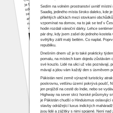
Sedím na volném prostranství uvnitř místní 
Saadiq, jediného místa široko daleko, kde je 
přilehlých uličkách mezi stovkami obchůdk
vzpomínat na domov, na to jak se teď v Čes
hodin rozdali vánoční dárky. Lehce sentime
pár dny, kdy jsem zašel do jednoho kostela v
světýlky zářil malý betlém. Co naplat. Po
republiku.
Dnešním dnem už je to také prakticky týden
pomalu, na místech kam dojedu zůstávám dé
své kouzlo. Lidé na ulici už vás poznávají,
mávají a jdou vám každý den s úsměvem po
Pákistán není země výrazně turisticky atrak
poskrovnu, vetšinu území pokrývá poušť, Ne
jen projíždí na cestě do Indie, nebo se vyd
Highway na sever skrz horské průsmyky smě
je Pákistán chudší o Hinduismus oslavující 
stavby odrážející luxus indických maháradž
jsou lidé a zážitky s nimi spojené. Není nad