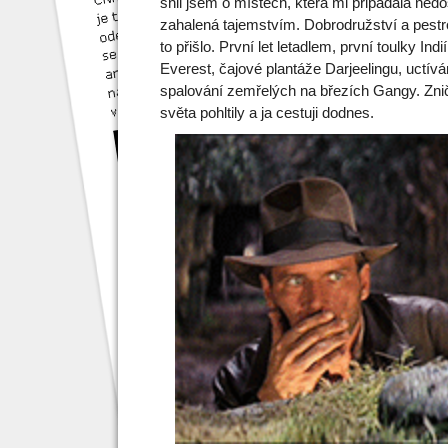
snil jsem o místech, která mi připadala ned
zahalená tajemstvím. Dobrodružství a pestro
to přišlo. První let letadlem, první toulky In
Everest, čajové plantáže Darjeelingu, uctív
spalování zemřelých na březích Gangy. Zni
světa pohltily a ja cestuji dodnes.