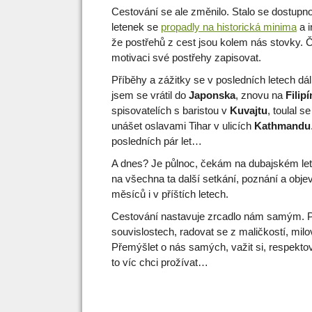
Cestování se ale změnilo. Stalo se dostup
letenek se
propadly na historická minima
a i
že postřehů z cest jsou kolem nás stovky. Č
motivaci své postřehy zapisovat.
Příběhy a zážitky se v posledních letech dá
jsem se vrátil do
Japonska
, znovu na
Filip
spisovatelích s baristou v
Kuvajtu
, toulal 
unášet oslavami Tihar v ulicích
Kathmandu
posledních pár let…
A dnes? Je půlnoc, čekám na dubajském letiš
na všechna ta další setkání, poznání a objevy,
měsíců i v příštích letech.
Cestování nastavuje zrcadlo nám samým. P
souvislostech, radovat se z maličkostí, milo
Přemýšlet o nás samých, važit si, respektov
to víc chci prožívat…