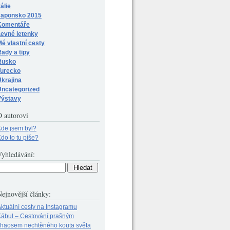
tálie
Japonsko 2015
Komentáře
Levné letenky
é vlastní cesty
ady a tipy
Rusko
Turecko
krajina
Uncategorized
Výstavy
O autorovi
de jsem byl?
do to tu píše?
Vyhledávání:
ejnovější články:
ktuální cesty na Instagramu
ábul – Cestování prašným
chaosem nechtěného kouta světa