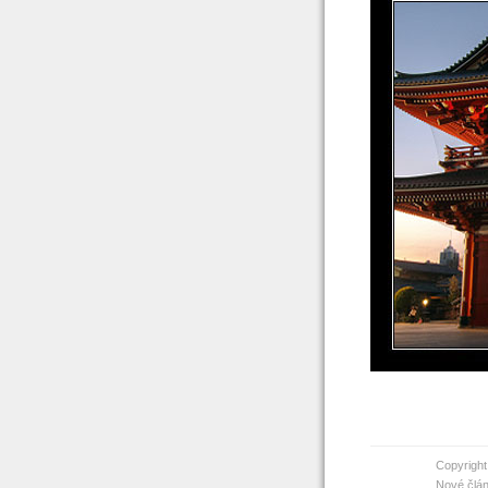
Copyright
Nové člán