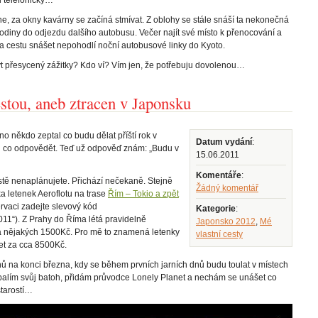
e, za okny kavárny se začíná stmívat. Z oblohy se stále snáší ta nekonečná
 hodiny do odjezdu dalšího autobusu. Večer najít své místo k přenocování a
 na cestu snášet nepohodlí noční autobusové linky do Kyoto.
t přesycený zážitky? Kdo ví? Vím jen, že potřebuju dovolenou…
stou, aneb ztracen v Japonsku
 někdo zeptal co budu dělat příští rok v
Datum vydání
:
ch co odpovědět. Teď už odpověď znám: „Budu v
15.06.2011
Komentáře
:
ostě nenaplánujete. Přichází nečekaně. Stejně
Žádný komentář
ka letenek Aeroflotu na trase
Řím – Tokio a zpět
zervaci zadejte slevový kód
Kategorie
:
11“). Z Prahy do Říma létá pravidelně
Japonsko 2012
,
Mé
za nějakých 1500Kč. Pro mě to znamená letenky
vlastní cesty
t za cca 8500Kč.
nů na konci března, kdy se během prvních jarních dnů budu toulat v místech
alím svůj batoh, přidám průvodce Lonely Planet a nechám se unášet co
starostí…