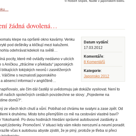
© Robert Štípek, Nudle v japonském bistru.
ánku…
není žádná dovolená…
 pomalu klepe na opršelé okno kavárny. Venku
Datum vydání
:
ryté pod deštníky a kličkují mezi kalužemi.
17.03.2012
 mohla odehrávat kdekoli na světě…
Komentáře
:
íná pocity, které mě ovládly nedávno v ulicích
8 Komentářů
e s Aničkou „ztrácíme v překladu“ japonských
cí blikajících tokijských neonů i zasněžených
Kategorie
:
. Válčíme s neznalostí japonského
Japonsko 2012
a absencí informací v angličtině…
aplňovalo, ale čím dál častěji si uvědomuju jak dokáže vysilovat. Není to
 při našich společných cestách povzdechne se slovy: „Pojedeme na
átíme domů?“.
ý ze všech téch chutí a vůní. Pobíhat od chrámu ke svatyni a zase zpět. Od
dlemi k druhému. Misto toho přemýšlím co mě na cestováni vlastné baví?
 v Yokohamě. Po dvou hodinách hledáni správné autobusové zastávky a
koupit jízdenky. Promočení. V situaci kdy vám nikdo nerozumí a neumí poradit.
zíte včas k autobusu abyste zjistili, že je plný, protože je třeba si přeci
u telefonicky…