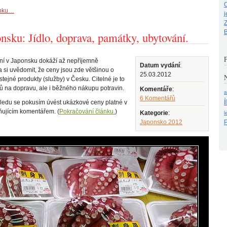
C
ánku…
j
B
nsku: Jídlo, doprava, památky, ubytování.
ní v Japonsku dokáží až nepříjemně
Datum vydání
:
a si uvědomit, že ceny jsou zde většinou o
25.03.2012
N
tejné produkty (služby) v Česku. Citelné je to
ů na dopravu, ale i běžného nákupu potravin.
Komentáře
:
a
6 Komentářů
hledu se pokusím úvést ukázkové ceny platné v
ňujícím komentářem. (
Pokračování článku.
)
Kategorie
:
l
Japonsko 2012
P