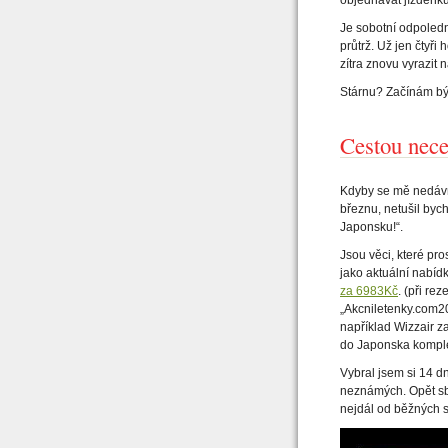
Je sobotní odpoledn
průtrž. Už jen čtyři
zítra znovu vyrazit
Stárnu? Začínám bý
Cestou nece
Kdyby se mě nedávno
březnu, netušil by
Japonsku!“.
Jsou věci, které pr
jako aktuální nabíd
za 6983Kč
. (při re
„Akcniletenky.com20
například Wizzair 
do Japonska komple
Vybral jsem si 14 d
neznámých. Opět sb
nejdál od běžných 