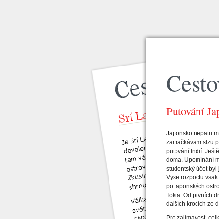
Cesto
Putování J
Japonsko nepatří me
zamačkávam slzu p
putování Indií. Ješ
doma. Upomínání mý
studentský účet byl
Výše rozpočtu vša
po japonských ostro
Tokia. Od prvních d
dalších krocích ze 
Pro zajímavost, cel