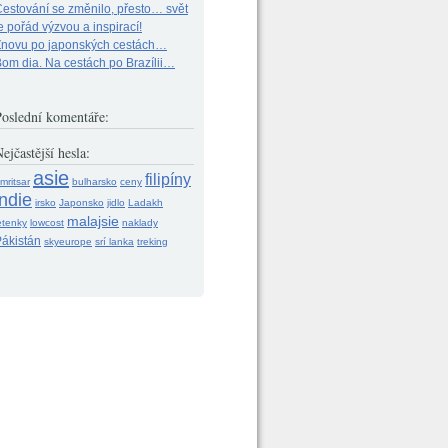
estování se změnilo, přesto… svět
e pořád výzvou a inspirací!
Znovu po japonských cestách…
om dia. Na cestách po Brazílii…
Poslední komentáře:
ejčastější hesla:
asie
filipíny
mritsar
bulharsko
ceny
indie
irsko
Japonsko
jidlo
Ladakh
malajsie
etenky
lowcost
naklady
ákistán
skyeurope
srí lanka
treking