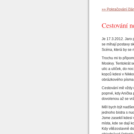
»» Pokračování čl
Cestování 
Je 17.3.2012. Jaro
se míhají postavy sk
Scéna, která by se
Trochu mi to připom
Moskvy. Tentokrát s
ulic a uliček, do no
kopců kdesi v Nikko
obrázkového písma 
Cestování mě vždy n
poprvé, kdy Anička
dovolenou až se vr
Měl bych být nadšen
jednoho bistra s nu
Jsme zaseklí kdesi
místa, kde se dají 
Kdy vítězoslavně dora
objednávat jízdenk