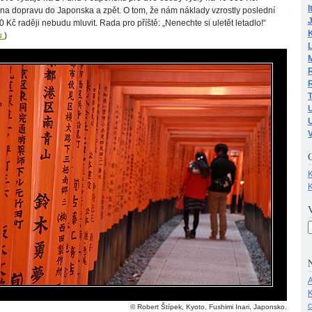
I
na dopravu do Japonska a zpět. O tom, že nám náklady vzrostly poslední
 Kč raději nebudu mluvit. Rada pro příště: „Nenechte si uletět letadlo!“
u.
)
M
R
U
K
K
N
A
K
© Robert Štípek, Kyoto, Fushimi Inari, Japonsko.