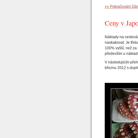
»» Pokračování čl
Ceny v Japo
Náklady na cestová
naskakovat. Je třeb
100% vyšší, než za s
především u náklad
V následujícím pře
březnu 2012 s dopl