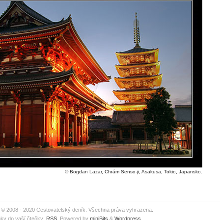
© Bogdan Lazar, Chrám Senso-ji, Asakusa, Tokio, Japansko.
 © 2008 - 2020 Cestovatelský deník. Všechna práva vyhrazena.
ky do vaší čtečky:
RSS
. Powered by
miniBits
&
Wordpress
.