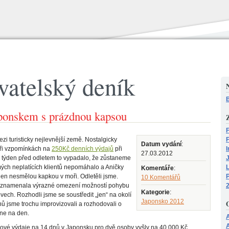
vatelský deník
N
B
aponskem s prázdnou kapsou
Z
F
zi turisticky nejlevnější země. Nostalgicky
F
Datum vydání
:
ři vzpomínkách na
250Kč denních výdajů
při
I
27.03.2012
tě týden před odletem to vypadalo, že zůstaneme
ch neplatících klientů nepomáhalo a Aničky
Komentáře
:
 jen nesmělou kapkou v moři. Odletěli jsme.
P
10 Komentářů
k znamenala výrazné omezení možností pohybu
Kategorie
:
vech. Rozhodli jsme se soustředit „jen“ na okolí
Japonsko 2012
nů jsme trochu improvizovali a rozhodovali o
dne na den.
A
kové výdaje na 14 dnů v Japonsku pro dvě osoby vyšly na 40 000 Kč.