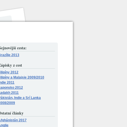
ejnovější cesta:
razílie 2013
ápisky z cest
ilipíny 2012
ilipíny a Malajsie 2009/2010
ndie 2011
Japonsko 2012
Ladakh 2011
ákistán, Indie a Srí Lanka
2008/2009
Ostatní články
Afghánistán 2017
nglie