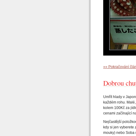
»» Pokračování čl
Dobrou chuť
Umřít hlady v Japon
každém rohu. Malé, 
kolem 100Kč za jídl
cenami začínající n
Nejčastější položko
kdy si jen vyberete 
mouky) nebo Soba (