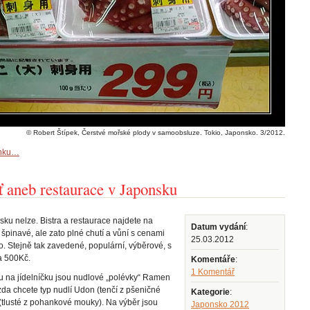
© Robert Štípek, Čerstvé mořské plody v samoobsluze. Tokio, Japonsko. 3/2012.
ánku…
 aneb restaurace v Japonsku
sku nelze. Bistra a restaurace najdete na
Datum vydání
:
špinavé, ale zato plné chutí a vůní s cenami
25.03.2012
o. Stejně tak zavedené, populární, výběrové, s
a 500Kč.
Komentáře
:
1 Komentář
u na jídelníčku jsou nudlové „polévky“ Ramen
zda chcete typ nudlí Udon (tenčí z pšeničné
Kategorie
:
tlusté z pohankové mouky). Na výběr jsou
Japonsko 2012