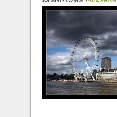
letos donesly a donesou? (
Pokračování čl