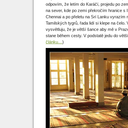
odpovím, že letím do Karáčí, projedu po ze
na sever, kde po zemi překročím hranice s I
Chennai a po přeletu na Srí Lanku vyrazím 
Tamilských tygrů, řada lidí si klepe na čelo. 
vysvětluju, že je větší šance aby mě v Praz
stane během cesty. V podstatě jedu do větší
článku…
)