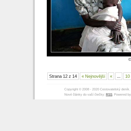
©
Strana 12 z 14
« Nejnovější
«
...
10
Copyright © 2008 - 2020 Cestovatelský deník
Nové články do vaší čtečky:
RSS
. Powered b