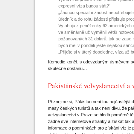
expresní víza budou stát?“
„Žádnou speciální žádost nepotřebuje
úředník a do rohu žádosti připisuje pro
Vytahuju z peněženky 62 amerických d
ve směnárně už vyměnil větší hotovos
požadovaných 31 dolarů, tak se zase m
bych měl v pondělí ještě nějakou šanci
„Přijďte si v úterý dopoledne, víza už b
Komedie končí, s odevzdaným úsměvem se l
skutečně dostanu…
Pakistánské velvyslanectví a v
Přiznejme si, Pákistán není tou nejčastější d
masy českých turistů a tak není divu, že pá
velvyslanectví v Praze se hledá poměrně t
žádné své internetové stránky a získat tak a
informace o podmínkách pro získání víz je