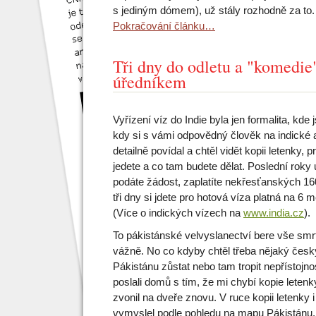
s jediným dómem), už stály rozhodně za to
Pokračování článku…
Tři dny do odletu a "komedie
úředníkem
Vyřízení víz do Indie byla jen formalita, kde 
kdy si s vámi odpovědný člověk na indick
detailně povídal a chtěl vidět kopii letenky, p
jedete a co tam budete dělat. Poslední roky 
podáte žádost, zaplatíte nekřesťanských 1
tři dny si jdete pro hotová víza platná na 6 
(Více o indických vízech na
www.india.cz
).
To pákistánské velvyslanectví bere vše smr
vážně. No co kdyby chtěl třeba nějaký český
Pákistánu zůstat nebo tam tropit nepřístoj
poslali domů s tím, že mi chybí kopie letenk
zvonil na dveře znovu. V ruce kopii letenky i 
vymyslel podle pohledu na mapu Pákistánu.