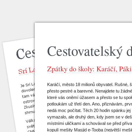
Cestovatelský 
Zpátky do školy: Karáčí, Páki
Karáčí, město 18 milionů obyvatel. Rušné, 
přesto pestré a barevné. Nenajdete tu žádn
které vás oněmí úžasem a přesto se tu spo
potloukám už třetí den. Ano, přiznávám, prv
nedá moc počítat. Těch 20 hodin spánku je
vymazalo, ale druhý den, kdy jsem se v dešti
místními uličkami a schovával se před přív
kopulí mešity Masjid e-Tooba (největší meši