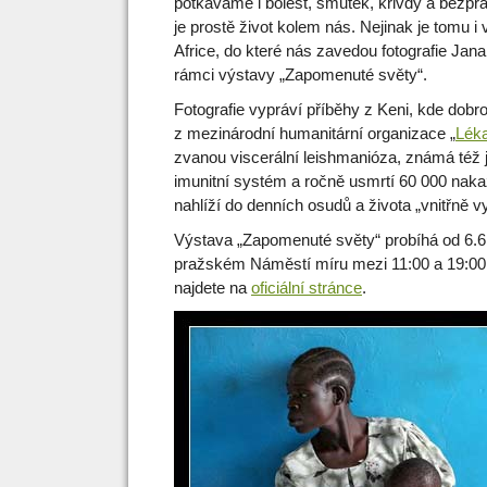
potkáváme i bolest, smutek, křivdy a bezpr
je prostě život kolem nás. Nejinak je tomu i 
Africe, do které nás zavedou fotografie Jana
rámci výstavy „Zapomenuté světy“.
Fotografie vypráví příběhy z Keni, kde dobro
z mezinárodní humanitární organizace „
Léka
zvanou viscerální leishmanióza, známá též j
imunitní systém a ročně usmrtí 60 000 nakaž
nahlíží do denních osudů a života „vnitřně 
Výstava „Zapomenuté světy“ probíhá od 6.6
pražském Náměstí míru mezi 11:00 a 19:00.
najdete na
oficiální stránce
.