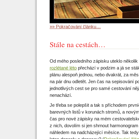
»» Pokračování článku…
Stále na cestách…
Od mého posledního zápisku uteklo několik
rozlétané léto
přechází v podzim a já se stá
plánu alespoň jednou, nebo dvakrát, za mě
na pár dnu odletět. Jen čas na sepisování p
jednotlivých cest se pro samé cestování ně
nenachází.
Je třeba se polepšit a tak s příchodem prvn
barevných listů v korunách stromů, a novým
čas pro nové zápisky na mém cestovatelské
z nich, dovolím si jen shrnout harmonogram
náhledem na nadcházející měsíce. Tak ted