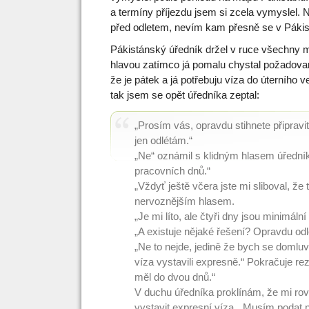
a termíny příjezdu jsem si zcela vymyslel. N
před odletem, nevím kam přesně se v Pákis
Pákistánský úředník držel v ruce všechny 
hlavou zatímco já pomalu chystal požadovan
že je pátek a já potřebuju víza do úterního v
tak jsem se opět úředníka zeptal:
„Prosím vás, opravdu stihnete připravi
jen odlétám.“
„Ne“ oznámil s klidným hlasem úřední
pracovních dnů.“
„Vždyť ještě včera jste mi sliboval, že
nervoznějším hlasem.
„Je mi líto, ale čtyři dny jsou minimál
„A existuje nějaké řešení? Opravdu odl
„Ne to nejde, jedině že bych se doml
víza vystavili expresně.“ Pokračuje re
měl do dvou dnů.“
V duchu úředníka proklínám, že mi ro
vystavit expresní víza. „Musím podat n