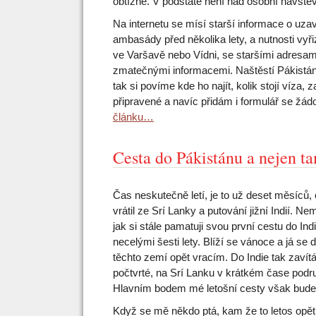
obtížné. V podstatě není nad osobní návště
Na internetu se mísí starší informace o uza
ambasády před několika lety, a nutnosti vyři
ve Varšavě nebo Vídni, se staršími adresam
zmatečnými informacemi. Naštěstí Pákistán
tak si povíme kde ho najít, kolik stojí víza, 
připravené a navíc přidám i formulář se žád
článku…
Cesta do Pákistánu a nejen t
Čas neskutečně letí, je to už deset měsíců,
vrátil ze Srí Lanky a putování jižní Indií. N
jak si stále pamatuji svou první cestu do Ind
necelými šesti lety. Blíží se vánoce a já se 
těchto zemí opět vracím. Do Indie tak zavítá
počtvrté, na Srí Lanku v krátkém čase pod
Hlavním bodem mé letošní cesty však bude
Když se mě někdo ptá, kam že to letos opět 