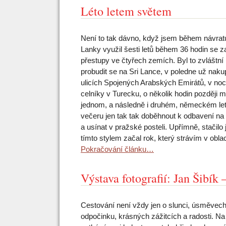
Léto letem světem
Není to tak dávno, když jsem během návratu
Lanky využil šesti letů během 36 hodin se 
přestupy ve čtyřech zemích. Byl to zvláštní 
probudit se na Sri Lance, v poledne už naku
ulicích Spojených Arabských Emirátů, v noci
celníky v Turecku, o několik hodin později 
jednom, a následně i druhém, německém leti
večeru jen tak tak doběhnout k odbavení na let
a usínat v pražské posteli. Upřímně, stačil
tímto stylem začal rok, který strávím v obl
Pokračování článku…
Výstava fotografií: Jan Šibík
Cestování není vždy jen o slunci, úsměvech
odpočinku, krásných zážitcích a radosti. N