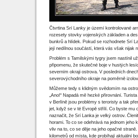
Čtvrtina Srí Lanky je území kontrolované a
rozesety stovky vojenských základen a desít
bunkrů a hlídek. Pokud se rozhodnete Srí L
její nedílnou součástí, která vás však nijak n
Problém s Tamilskými tygry jsem nastínil už 
připomenu, že skutečné boje v hustých lesí
severním okraji ostrova. V posledních dnech
severovýchodního okraje na poměrně izolov
Můžeme tedy s klidným svědomím na ostrov
„Ano!“ Napadá mě hezké přirovnání. Turista 
v Berlíně jsou problémy s teroristy a tak pře
jet, když se v té Evropě střílí. Co byste mu
naznačit, že Srí Lanka je velký ostrov. Čle
horami. To co se odehrává na jednom jeho 
vliv na to, co se děje na jeho opačné straně
kilometrů od místa, kde probíhají aktuální 