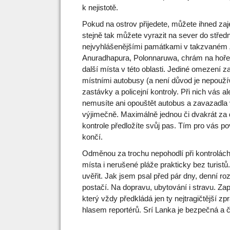
k nejistotě.
Pokud na ostrov přijedete, můžete ihned zaje
stejně tak můžete vyrazit na sever do středn
nejvyhlášenějšími památkami v takzvaném „
Anuradhapura, Polonnaruwa, chrám na hoře
další místa v této oblasti. Jediné omezení z
místními autobusy (a není důvod je nepoužív
zastávky a policejní kontroly. Při nich vás a
nemusíte ani opouštět autobus a zavazadla 
výjimečně. Maximálně jednou či dvakrát za 
kontrole předložíte svůj pas. Tím pro vás 
končí.
Odměnou za trochu nepohodlí při kontrolách
místa i nerušené pláže prakticky bez turistů
uvěřit. Jak jsem psal před pár dny, denní 
postačí. Na dopravu, ubytování i stravu. Za
který vždy předkládá jen ty nejtragičtější 
hlasem reportérů. Srí Lanka je bezpečná a