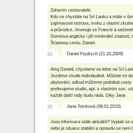
Zdravím cestovatelé.
Kdo se chystáte na Srí Lanku a máte v ůmy
zajímavosti ostrova, mohu z vlastní zkušen
a průvodce. Jmenuje se Francis a seženet
Domluva anglicky i při minimální znalosti
Šťastnou cestu. Daniel.
#3
Daniel Frydrych (21.10.2009)
Ahoj Danieli, chystáme se letos na Srí Lan
Jezdíme všude individuálně. Můžete mi dop
ubytování, odkud můžeme podnikat cesty 
preferujeme studio, apt. s vlastním soc.
každé další rady budu ráda. Díky Jana
#4
Jana Tomková (08.01.2010)
Jsou informace stále aktuální? Vyplatí se 
nebo je situace stabilní a opravdu se není