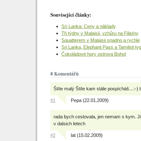
Související články:
Srí Lanka: Ceny a náklady
Tři týdny v Malajsii, vzhůru na Filipíny
Squatterem v Malajsii snadno a rychle
Sri Lanka, Elephant Pass a Tamilsti tyg
Čokoládové hory ostrova Bohol
8 Komentářů
Štíte malý Štíte kam stále pospícháš…:-) t
#1
Pepa (22.01.2009)
rada bych cestovala, jen nemam s kym. J
v dalsich letech
#2
lat (15.02.2009)