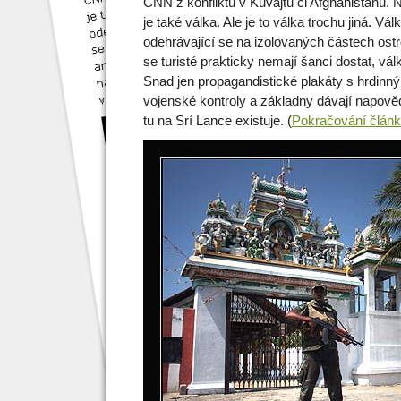
CNN z konfliktů v Kuvajtu či Afghánistánu. 
je také válka. Ale je to válka trochu jiná. Vál
odehrávající se na izolovaných částech ost
se turisté prakticky nemají šanci dostat, válka
Snad jen propagandistické plakáty s hrdinn
vojenské kontroly a základny dávají napověd
tu na Srí Lance existuje. (
Pokračování člá