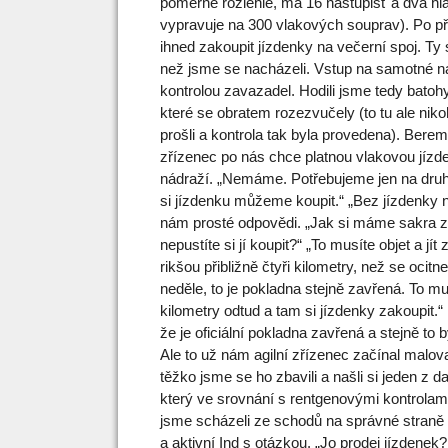
poměrně rozlehlé, má 16 nástupišť a dva hl
vypravuje na 300 vlakových souprav). Po pří
ihned zakoupit jízdenky na večerní spoj. T
než jsme se nacházeli. Vstup na samotné n
kontrolou zavazadel. Hodili jsme tedy batoh
které se obratem rozezvučely (to tu ale nik
prošli a kontrola tak byla provedena). Bere
zřízenec po nás chce platnou vlakovou jízd
nádraží. „Nemáme. Potřebujeme jen na druh
si jízdenku můžeme koupit.“ „Bez jízdenky 
nám prosté odpovědi. „Jak si máme sakra zaj
nepustíte si jí koupit?“ „To musíte objet a jí
rikšou přibližně čtyři kilometry, než se ocit
neděle, to je pokladna stejně zavřená. To mu
kilometry odtud a tam si jízdenky zakoupit.“ 
že je oficiální pokladna zavřená a stejně to 
Ale to už nám agilní zřízenec začínal malov
těžko jsme se ho zbavili a našli si jeden z 
který ve srovnání s rentgenovými kontrolami
jsme scházeli ze schodů na správné straně 
a aktivní Ind s otázkou. „Jo prodej jízdenek