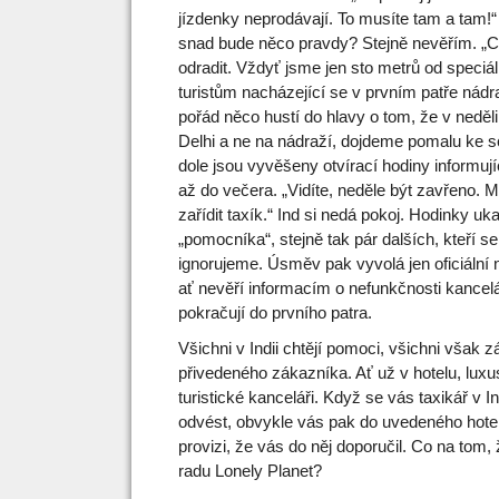
jízdenky neprodávají. To musíte tam a tam!“
snad bude něco pravdy? Stejně nevěřím. „C
odradit. Vždyť jsme jen sto metrů od speciál
turistům nacházející se v prvním patře nád
pořád něco hustí do hlavy o tom, že v nedě
Delhi a ne na nádraží, dojdeme pomalu ke sc
dole jsou vyvěšeny otvírací hodiny informujíc
až do večera. „Vidíte, neděle být zavřeno. 
zařídit taxík.“ Ind si nedá pokoj. Hodinky u
„pomocníka“, stejně tak pár dalších, kteří se 
ignorujeme. Úsměv pak vyvolá jen oficiální n
ať nevěří informacím o nefunkčnosti kancelá
pokračují do prvního patra.
Všichni v Indii chtějí pomoci, všichni však z
přivedeného zákazníka. Ať už v hotelu, luxus
turistické kanceláři. Když se vás taxikář v I
odvést, obvykle vás pak do uvedeného hotel
provizi, že vás do něj doporučil. Co na tom, 
radu Lonely Planet?