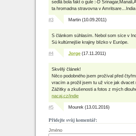
sedlá bola fakt o gule :-D Srinagar,Manali,A
ta hromadna stravovna v Amritsare…India 
#3
Martin (10.09.2011)
S článkom súhlasím. Nebol som síce v Indii
Sú kultúrnejšie krajiny blízko v Európe.
#4
Jorge
(17.11.2011)
Skvělý článek!
Něco podobného jsem prožíval před čtyřmi 
vracím a prožil jsem tu už více jak dvacet
Zážitky a zkušenosti a fotos z mých dlouh
nacaj.cz/indie
#5
Mourek (13.01.2016)
Přidejte svůj komentář:
Jméno