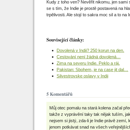
Kudy z toho ven? Nevěřit nikomu, jen sami 
se s tím, že Indie je prostě postavená na hl
trpělivosti. Ale stojí to sakra moc sil a to 
Související články:
Dovolená v Indii? 250 korun na den.
Cestování není žádná dovolená…
Zima na severu Indie. Peklo a ráj.
Pakistan: Sbohem, je na case jit dal…
Silvestrovske oslavy v Indii
5 Komentářů
Můj otec pomalu na stará kolena začal před 
takže z vyprávění taky tak nějak tuším, j
nejsem si jistý, zda-li je Indie právě zemí, 
jenom potkávat snad na všech veřejnějších