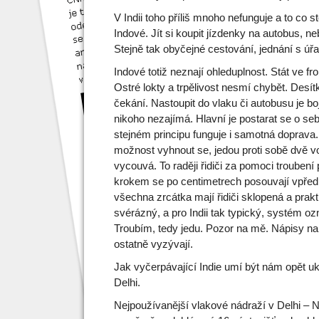
V Indii toho příliš mnoho nefunguje a to co s
Indové. Jít si koupit jízdenky na autobus, nebo
Stejně tak obyčejné cestování, jednání s úřad
Indové totiž neznají ohleduplnost. Stát ve fro
Ostré lokty a trpělivost nesmí chybět. Desít
čekání. Nastoupit do vlaku či autobusu je boj
nikoho nezajímá. Hlavní je postarat se o seb
stejném principu funguje i samotná doprava.
možnost vyhnout se, jedou proti sobě dvě vo
vycouvá. To raději řidiči za pomoci troubení
krokem se po centimetrech posouvají vpřed. 
všechna zrcátka mají řidiči sklopená a prakt
svérázný, a pro Indii tak typický, systém 
Troubím, tedy jedu. Pozor na mě. Nápisy n
ostatně vyzývají.
Jak vyčerpávající Indie umí být nám opět uká
Delhi.
Nejpoužívanější vlakové nádraží v Delhi – N