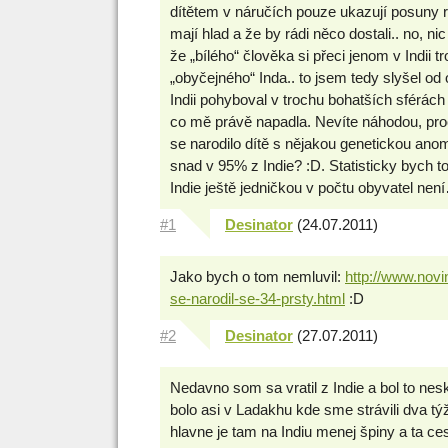
dítětem v náručích pouze ukazují posuny
mají hlad a že by rádi něco dostali.. no, 
že „bílého“ člověka si přeci jenom v Indii 
„obyčejného“ Inda.. to jsem tedy slyšel od 
Indii pohyboval v trochu bohatších sférách :
co mě právě napadla. Nevíte náhodou, pro
se narodilo dítě s nějakou genetickou anomá
snad v 95% z Indie? :D. Statisticky bych t
Indie ještě jedničkou v počtu obyvatel nen
#1
Desinator
(24.07.2011)
Jako bych o tom nemluvil:
http://www.novi
se-narodil-se-34-prsty.html
:D
#2
Desinator
(27.07.2011)
Nedavno som sa vratil z Indie a bol to nesk
bolo asi v Ladakhu kde sme strávili dva týž
hlavne je tam na Indiu menej špiny a ta c