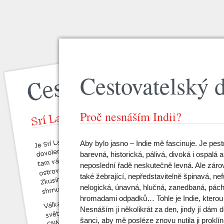
Cestovatelský 
Proč nesnáším Indii?
Aby bylo jasno – Indie mě fascinuje. Je pestr
barevná, historická, pálivá, divoká i ospalá a
neposlední řadě neskutečně levná. Ale zárov
také žebrající, nepředstavitelně špinavá, nef
nelogická, únavná, hlučná, zanedbaná, pác
hromadami odpadků… Tohle je Indie, ktero
Nesnáším ji několikrát za den, jindy jí dám 
šanci, aby mě posléze znovu nutila ji proklín