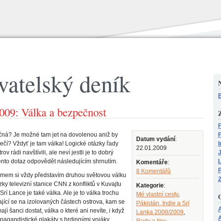
vatelský deník
N
B
009: Válka a bezpečnost
Z
F
čná? Je možné tam jet na dovolenou aniž by
F
Datum vydání
:
čí? Vždyť je tam válka! Logické otázky řady
I
22.01.2009
trov rádi navštívili, ale neví jestli je to dobrý
nto dotaz odpovědět následujícím shrnutím.
Komentáře
:
P
8 Komentářů
ojmem si vždy představím druhou světovou válku
y televizní stanice CNN z konfliktů v Kuvajtu
Kategorie
:
Srí Lance je také válka. Ale je to válka trochu
Mé vlastní cesty
,
ající se na izolovaných částech ostrova, kam se
Pákistán, Indie a Srí
ají šanci dostat, válka o které ani nevíte, i když
Lanka 2008/2009
,
A
ropagandistické plakáty s hrdinnými vojáky
Rady a tipy