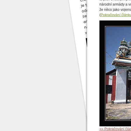
národní armády a vo
že něco jako vojensk
(
Pokračování člán
»» Pokračování čl