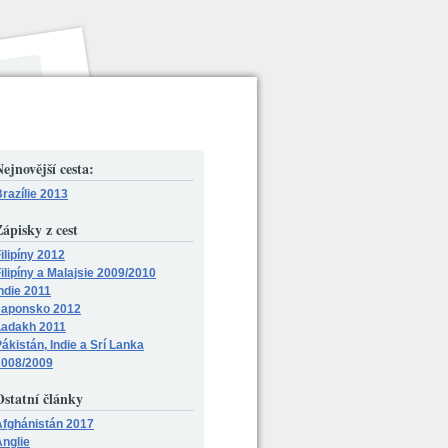
ejnovější cesta:
razílie 2013
ápisky z cest
ilipíny 2012
ilipíny a Malajsie 2009/2010
ndie 2011
Japonsko 2012
Ladakh 2011
ákistán, Indie a Srí Lanka
2008/2009
Ostatní články
Afghánistán 2017
nglie