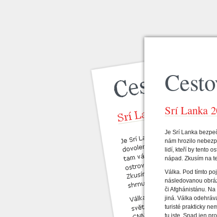
Cesto
Srí Lanka 2
Je Srí Lanka bezpe
nám hrozilo nebezpe
lidí, kteří by tento os
nápad. Zkusím na te
Válka. Pod tímto p
následovanou obrázk
či Afghánistánu. Na 
jiná. Válka odehráv
turisté prakticky nem
tu jste. Snad jen p