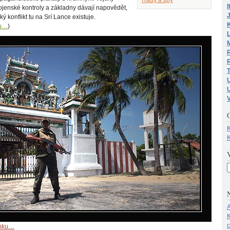
I
jenské kontroly a základny dávají napovědět,
ý konflikt tu na Srí Lance existuje.
ku…
)
M
R
U
K
K
N
A
K
ánku…