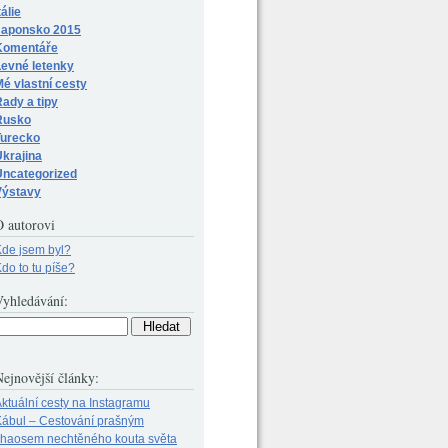
tálie
Japonsko 2015
Komentáře
Levné letenky
é vlastní cesty
ady a tipy
Rusko
Turecko
krajina
Uncategorized
Výstavy
O autorovi
de jsem byl?
do to tu píše?
Vyhledávání:
ejnovější články:
ktuální cesty na Instagramu
ábul – Cestování prašným
chaosem nechtěného kouta světa