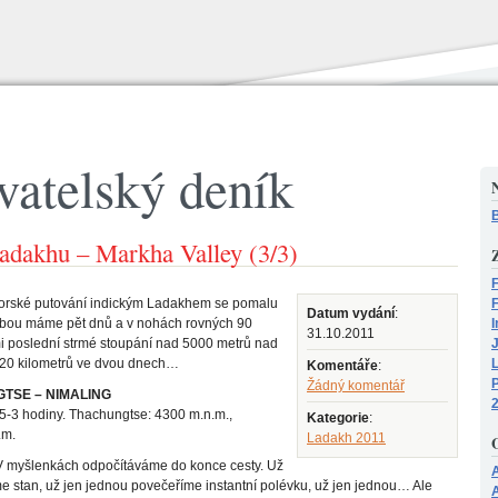
vatelský deník
N
B
adakhu – Markha Valley (3/3)
Z
F
orské putování indickým Ladakhem se pomalu
F
Datum vydání
:
sebou máme pět dnů a v nohách rovných 90
I
31.10.2011
i poslední strmé stoupání nad 5000 metrů nad
20 kilometrů ve dvou dnech…
Komentáře
:
P
Žádný komentář
TSE – NIMALING
,5-3 hodiny. Thachungtse: 4300 m.n.m.,
Kategorie
:
.m.
Ladakh 2011
V myšlenkách odpočítáváme do konce cesty. Už
e stan, už jen jednou povečeříme instantní polévku, už jen jednou… Ale
A