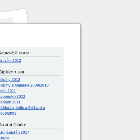
ejnovější cesta:
razílie 2013
ápisky z cest
ilipíny 2012
ilipíny a Malajsie 2009/2010
ndie 2011
Japonsko 2012
Ladakh 2011
ákistán, Indie a Srí Lanka
2008/2009
Ostatní články
Afghánistán 2017
nglie