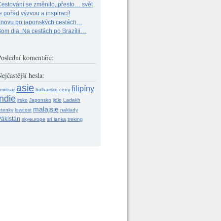
estování se změnilo, přesto… svět
e pořád výzvou a inspirací!
Znovu po japonských cestách…
om dia. Na cestách po Brazílii…
Poslední komentáře:
ejčastější hesla:
asie
filipíny
mritsar
bulharsko
ceny
indie
irsko
Japonsko
jidlo
Ladakh
malajsie
etenky
lowcost
naklady
ákistán
skyeurope
srí lanka
treking