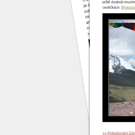
ještě dvakrát musím
cestičkách. (
Pokrač
»» Pokračování čl