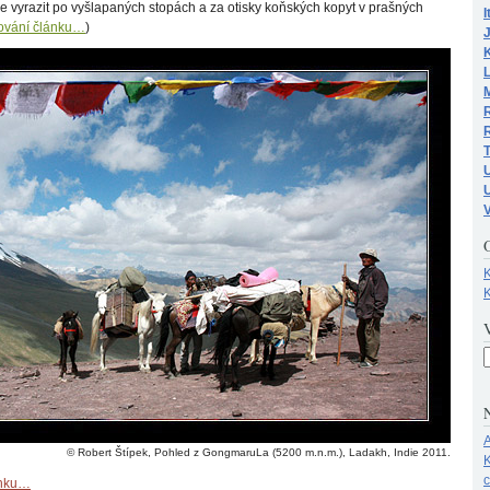
e vyrazit po vyšlapaných stopách a za otisky koňských kopyt v prašných
I
ování článku…
)
M
R
U
K
K
N
A
© Robert Štípek, Pohled z GongmaruLa (5200 m.n.m.), Ladakh, Indie 2011.
K
ánku…