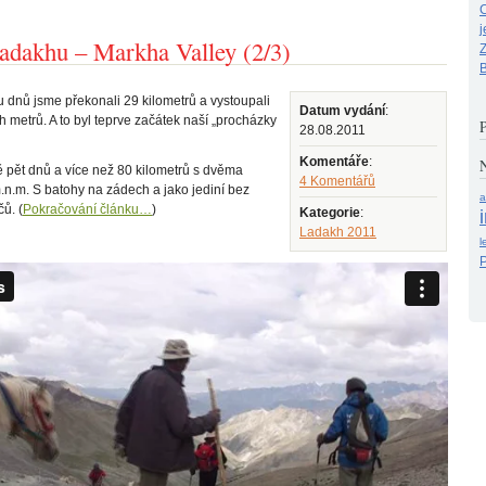
C
j
adakhu – Markha Valley (2/3)
B
dnů jsme překonali 29 kilometrů a vystoupali
Datum vydání
:
 metrů. A to byl teprve začátek naší „procházky
28.08.2011
Komentáře
:
N
ě pět dnů a více než 80 kilometrů s dvěma
4 Komentářů
n.m. S batohy na zádech a jako jediní bez
a
ů. (
Pokračování článku…
)
Kategorie
:
Ladakh 2011
l
P